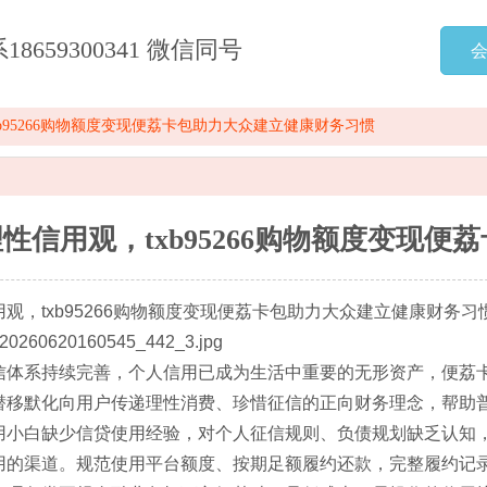
659300341 微信同号
b95266购物额度变现便荔卡包助力大众建立健康财务习惯
性信用观，txb95266购物额度变现
观，txb95266购物额度变现便荔卡包助力大众建立健康财务习
信体系持续完善，个人信用已成为生活中重要的无形资产，便荔
潜移默化向用户传递理性消费、珍惜征信的正向财务理念，帮助
用小白缺少信贷使用经验，对个人征信规则、负债规划缺乏认知
用的渠道。规范使用平台额度、按期足额履约还款，完整履约记