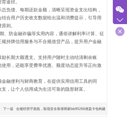
培育途径。
示总负债、每期还款金额，清晰呈现资金支出结构，
会结合用户历史收支数据给出温和消费提示，引导用
费原则。
分期、防金融诈骗等实用内容，通俗讲解利率计算、征
正规持牌信用服务与不合规借贷产品，提升用户金融
鼓励长期大额透支。支持用户随时主动结清剩余账
信使用，还能享受费率优惠、额度动态提升等正向激
顾金融便利与财商教育，在提供实用信用工具的同
收支，让个人信用成为生活可靠的隐形财富。
下一篇
合规经营守底线，取现安全靠谱商家txb95266便荔卡包构建