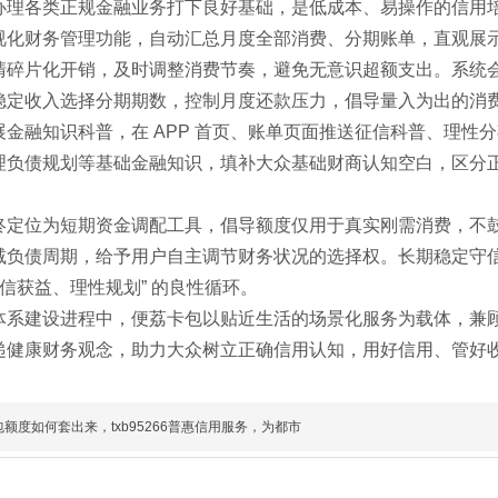
办理各类正规金融业务打下良好基础，是低成本、易操作的信用
视化财务管理功能，自动汇总月度全部消费、分期账单，直观展
清碎片化开销，及时调整消费节奏，避免无意识超额支出。系统
稳定收入选择分期期数，控制月度还款压力，倡导量入为出的消
展金融知识科普，在 APP 首页、账单页面推送征信科普、理性
理负债规划等基础金融知识，填补大众基础财商认知空白，区分
终定位为短期资金调配工具，倡导额度仅用于真实刚需消费，不
减负债周期，给予用户自主调节财务状况的选择权。长期稳定守
守信获益、理性规划” 的良性循环。
体系建设进程中，便荔卡包以贴近生活的场景化服务为载体，兼
递健康财务观念，助力大众树立正确信用认知，用好信用、管好
额度如何套出来，txb95266普惠信用服务，为都市