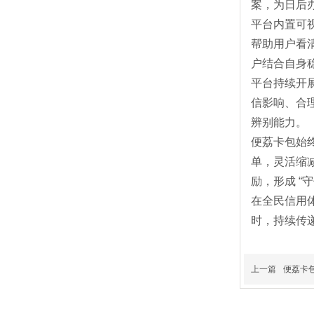
案，为日后
平台内置可
帮助用户看
户结合自身
平台持续开
信影响、合
辨别能力。
便荔卡包始
单，灵活缩
励，形成 “
在全民信用
时，持续传
上一篇
便荔卡包